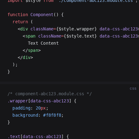
import
 $style 
from
 './component-abc123.module.css'
;
function
 Component
() {
  return
 (
    <
div
 className
=
{$style.wrapper} 
data-css-abc123
      <
span
 className
=
{$style.text} 
data-css-abc123
        Text Content
      </
span
>
    </
div
>
  );
}
css
/* component-abc123.module.css */
.wrapper
[
data-css-abc123
] {
  padding
: 
20
px
;
  background
: 
#f8f8f8
;
}
.text
[
data-css-abc123
] {