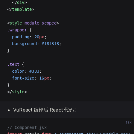
  </
div
>
</
template
>
<
style
 module
 scoped
>
.wrapper
 {
  padding
: 
20
px
;
  background
: 
#f8f8f8
;
}
.text
 {
  color
: 
#333
;
  font-size
: 
16
px
;
}
</
style
>
VuReact 编译后 React 代码：
tsx
// Component.jsx