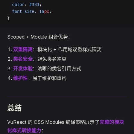
  color
: 
#333
;
  font-size
: 
16
px
;
}
Scoped + Module 组合优势：
双重隔离
：模块化 + 作用域双重样式隔离
类名安全
：避免类名冲突
开发体验
：清晰的类名引用方式
维护性
：易于维护和重构
总结
VuReact 的 CSS Modules 编译策略展示了
完整的模块
化样式转换能力
：