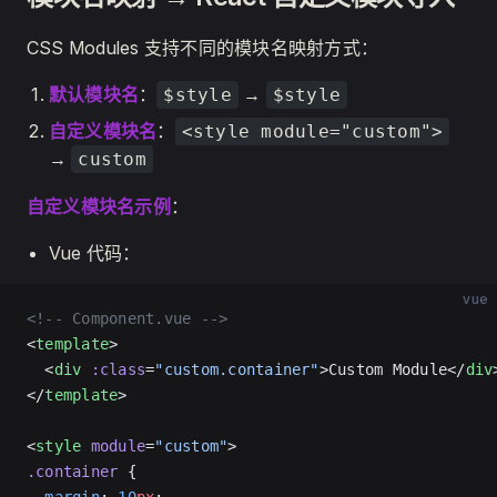
CSS Modules 支持不同的模块名映射方式：
默认模块名
：
→
$style
$style
自定义模块名
：
<style module="custom">
→
custom
自定义模块名示例
：
Vue 代码：
vue
<!-- Component.vue -->
<
template
>
  <
div
 :class
=
"custom.container"
>Custom Module</
div
</
template
>
<
style
 module
=
"custom"
>
.container
 {