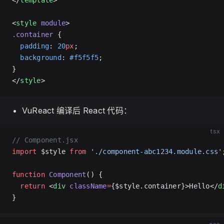
</
template
>
<
style
 module
>
.container
 {
  padding
: 
20
px
;
  background
: 
#f5f5f5
;
}
</
style
>
VuReact 编译后 React 代码：
tsx
// Component.jsx
import
 $style 
from
 './component-abc1234.module.css'
function
 Component
() {
  return
 <
div
 className
=
{$style.container}>Hello</
d
}