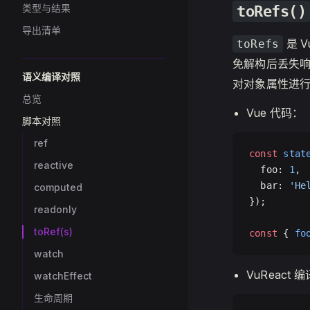
类型与结果
toRefs()
导出清单
是 
toRefs
免解构后丢失响
语义编译对照
对对象属性进
总览
Vue 代码：
脚本对照
ref
const
 stat
reactive
  foo: 
1
,
  bar: 
'He
computed
});
readonly
toRef(s)
const
 { 
fo
watch
VuReact 
watchEffect
生命周期