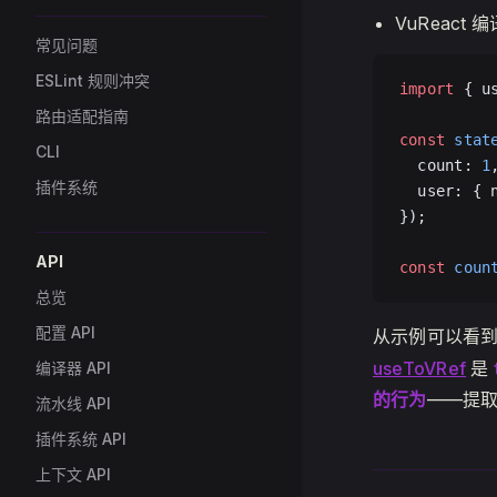
VuReact 
常见问题
ESLint 规则冲突
import
 { u
路由适配指南
const
 stat
CLI
  count: 
1
插件系统
  user: { 
});
API
const
 coun
总览
配置 API
从示例可以看到
useToVRef
是
编译器 API
的行为
——提取后
流水线 API
插件系统 API
上下文 API