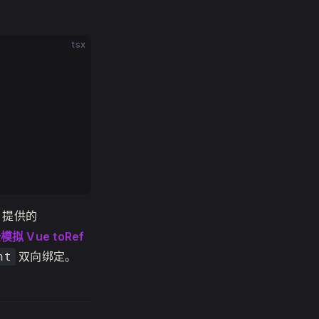
tsx
t 提供的
模拟 Vue toRef
双向绑定。
nt