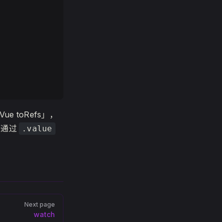
ue toRefs」，
可通过
.value
Next page
watch