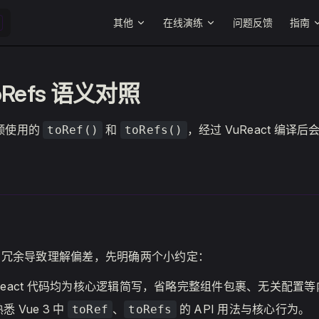
Main Navigation
其他
在线演练
问题反馈
指南
toRefs 语义对照
高频使用的
和
，经过 VuReact 编译
toRef()
toRefs()
码冗余导致理解偏差，先明确两个小约定：
 / React 代码均为核心逻辑简写，省略完整组件包裹、无关配置
 Vue 3 中
、
的 API 用法与核心行为。
toRef
toRefs