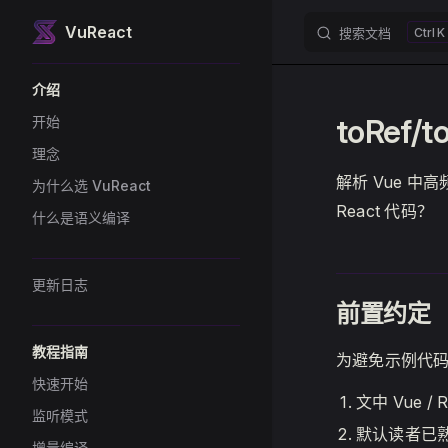
VuReact
搜索文档
K
Skip to content
Sidebar Navigation
介绍
toRef/
开始
理念
解析 Vue 中
为什么选 VuReact
React 代码？
什么是语义编译
更新日志
前置约定
教程指南
为避免示例代
快速开始
文中 Vue
监听模式
默认读者已熟悉
增量编译