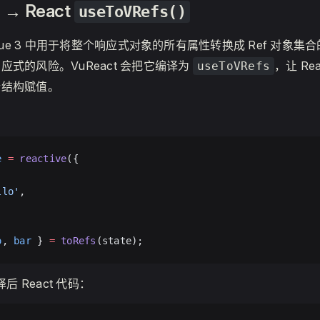
→ React
useToVRefs()
Vue 3 中用于将整个响应式对象的所有属性转换成 Ref 对象集合
应式的风险。VuReact 会把它编译为
，让 Re
useToVRefs
行结构赋值。
e
 =
 reactive
({
llo'
,
o
, 
bar
 } 
=
 toRefs
(state);
编译后 React 代码：