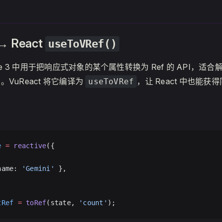
→ React
useToVRef()
ue 3 中用于把响应式对象的某个属性转换为 Ref 的 API，适
VuReact 将它编译为
，让 React 中也能获
useToVRef
e
 =
 reactive
({
,
name: 
'Gemini'
 },
tRef
 =
 toRef
(state, 
'count'
);