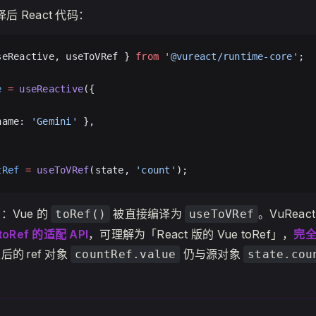
编译后 React 代码：
seReactive, useToVRef } 
from
 '@vureact/runtime-core'
;
e
 =
 useReactive
({
,
name: 
'Gemini'
 },
tRef
 =
 useToVRef
(state, 
'count'
);
：Vue 的
被直接编译为
。VuReac
toRef()
useToVRef
toRef 的适配 API
，可理解为「React 版的 Vue toRef」，
完全
的 ref 对象
仍与源对象
countRef.value
state.cou