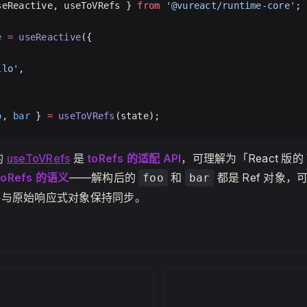
seReactive, useToVRefs } 
from
 '@vureact/runtime-core'
;
e
 =
 useReactive
({
llo'
,
o
, 
bar
 } 
=
 useToVRefs
(state);
的
useToVRefs
是
toRefs 的适配 API
，可理解为「React 版的 V
oRefs 的语义
——解构后的
和
都是 Ref 对象，
foo
bar
并与原始响应式对象保持同步。