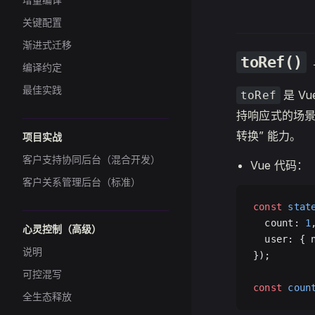
关键配置
渐进式迁移
toRef()
编译约定
最佳实践
是 V
toRef
持响应式的场景。
转换” 能力。
项目实战
客户支持协同后台（混合开发）
Vue 代码：
客户关系管理后台（标准）
const
 stat
  count: 
1
心灵控制（高级）
  user: { 
说明
});
可控混写
const
 coun
全生态释放