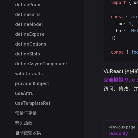
import
 { u
defineProps
defineEmits
const
 stat
  foo: 
1
,
defineModel
  bar: 
'He
defineExpose
});
defineOptions
const
 { 
fo
defineSlots
defineAsyncComponent
VuReact 提供
withDefaults
完全模拟 Vue t
provide & inject
访问、修改，
useAttrs
useTemplateRef
常量与变量
箭头函数
Pager
Previous page
自动依赖收集
readonly