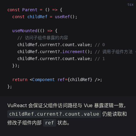
tsx
const
 Parent
 =
 () 
=>
 {
  const
 childRef
 =
 useRef
();
  useMounted
(() 
=>
 {
    // 访问子组件暴露的内容
    childRef.current?.count.value; 
// 0
    childRef.current?.
increment
(); 
// 调用子组件方法 
    childRef.current?.count.value; 
// 1
  });
  return
 <
Component
 ref
=
{childRef} />;
};
VuReact 会保证父组件访问路径与 Vue 暴露逻辑一致，
仍能读取和
childRef.current?.count.value
修改子组件内部
状态。
ref