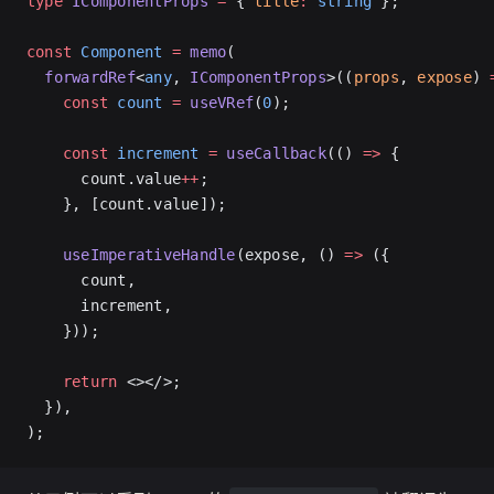
type
 IComponentProps
 =
 { 
title
:
 string
 };
const
 Component
 =
 memo
(
  forwardRef
<
any
, 
IComponentProps
>((
props
, 
expose
) 
    const
 count
 =
 useVRef
(
0
);
    const
 increment
 =
 useCallback
(() 
=>
 {
      count.value
++
;
    }, [count.value]);
    useImperativeHandle
(expose, () 
=>
 ({
      count,
      increment,
    }));
    return
 <></>;
  }),
);