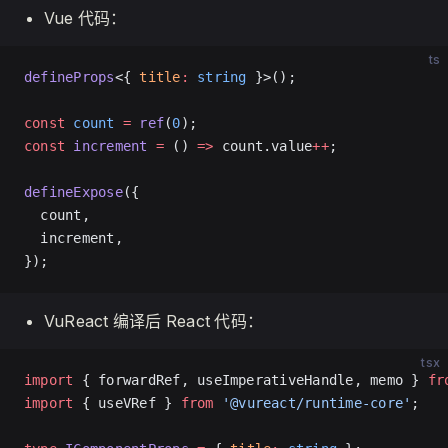
Vue 代码：
ts
defineProps
<{ 
title
:
 string
 }>();
const
 count
 =
 ref
(
0
);
const
 increment
 =
 () 
=>
 count.value
++
;
defineExpose
({
  count,
  increment,
});
VuReact 编译后 React 代码：
tsx
import
 { forwardRef, useImperativeHandle, memo } 
fr
import
 { useVRef } 
from
 '@vureact/runtime-core'
;