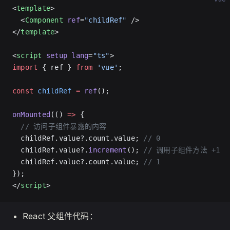
<
template
>
  <
Component
 ref
=
"childRef"
 />
</
template
>
<
script
 setup
 lang
=
"ts"
>
import
 { ref } 
from
 'vue'
;
const
 childRef
 =
 ref
();
onMounted
(() 
=>
 {
  // 访问子组件暴露的内容
  childRef.value?.count.value; 
// 0
  childRef.value?.
increment
(); 
// 调用子组件方法 +1
  childRef.value?.count.value; 
// 1
});
</
script
>
React 父组件代码：