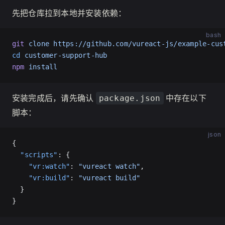
先把仓库拉到本地并安装依赖：
bash
git
 clone
 https://github.com/vureact-js/example-cus
cd
 customer-support-hub
npm
 install
安装完成后，请先确认
中存在以下
package.json
脚本：
json
{
  "scripts"
: {
    "vr:watch"
: 
"vureact watch"
,
    "vr:build"
: 
"vureact build"
  }
}