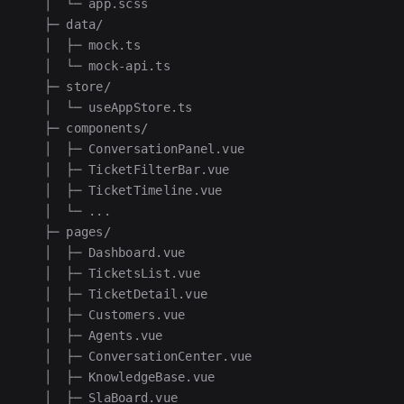
   │  └─ app.scss
   ├─ data/
   │  ├─ mock.ts
   │  └─ mock-api.ts
   ├─ store/
   │  └─ useAppStore.ts
   ├─ components/
   │  ├─ ConversationPanel.vue
   │  ├─ TicketFilterBar.vue
   │  ├─ TicketTimeline.vue
   │  └─ ...
   ├─ pages/
   │  ├─ Dashboard.vue
   │  ├─ TicketsList.vue
   │  ├─ TicketDetail.vue
   │  ├─ Customers.vue
   │  ├─ Agents.vue
   │  ├─ ConversationCenter.vue
   │  ├─ KnowledgeBase.vue
   │  ├─ SlaBoard.vue