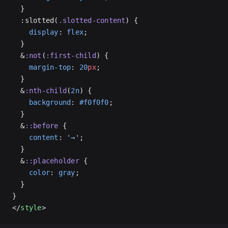
  }
  :slotted(
.slotted-content
) {
    display
: 
flex
;
  }
  &
:not
(
:first-child
) {
    margin-top
: 
20
px
;
  }
  &
:nth-child
(
2n
) {
    background
: 
#f0f0f0
;
  }
  &
::before
 {
    content
: 
'→'
;
  }
  &
::placeholder
 {
    color
: 
gray
;
  }
}
</
style
>