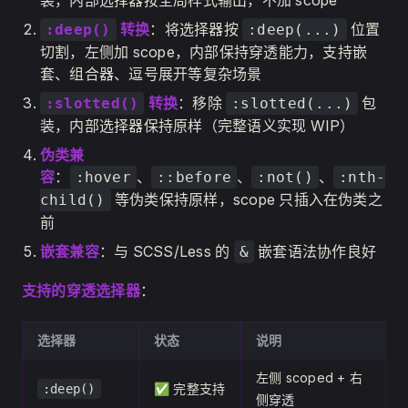
装，内部选择器按全局样式输出，不加 scope
转换
：将选择器按
位置
:deep()
:deep(...)
切割，左侧加 scope，内部保持穿透能力，支持嵌
套、组合器、逗号展开等复杂场景
转换
：移除
包
:slotted()
:slotted(...)
装，内部选择器保持原样（完整语义实现 WIP）
伪类兼
容
：
、
、
、
:hover
::before
:not()
:nth-
等伪类保持原样，scope 只插入在伪类之
child()
前
嵌套兼容
：与 SCSS/Less 的
嵌套语法协作良好
&
支持的穿透选择器
：
选择器
状态
说明
左侧 scoped + 右
✅ 完整支持
:deep()
侧穿透