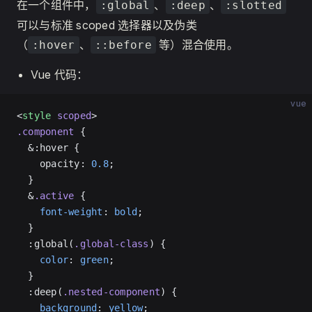
在一个组件中，
、
、
:global
:deep
:slotted
可以与标准 scoped 选择器以及伪类
（
、
等）混合使用。
:hover
::before
Vue 代码：
vue
<
style
 scoped
>
.component
 {
  &:hover {
    opacity: 
0.8
;
  }
  &
.active
 {
    font-weight
: 
bold
;
  }
  :global(
.global-class
) {
    color
: 
green
;
  }
  :deep(
.nested-component
) {
    background
: 
yellow
;