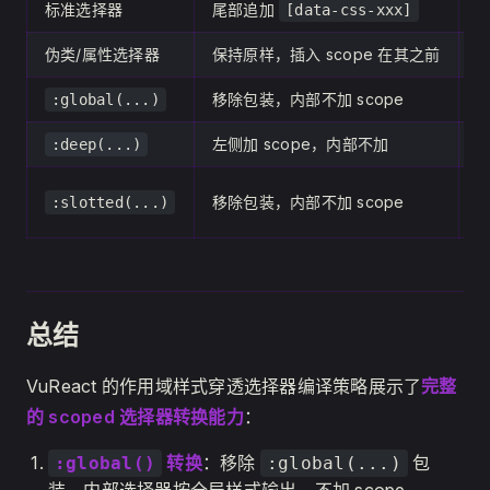
标准选择器
尾部追加
[data-css-xxx]
伪类/属性选择器
保持原样，插入 scope 在其之前
移除包装，内部不加 scope
:global(...)
左侧加 scope，内部不加
:deep(...)
⚠
移除包装，内部不加 scope
:slotted(...)
总结
VuReact 的作用域样式穿透选择器编译策略展示了
完整
的 scoped 选择器转换能力
：
转换
：移除
包
:global()
:global(...)