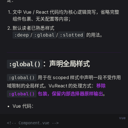
定：
文中 Vue / React 代码均为核心逻辑简写，省略完整
组件包裹、无关配置等内容；
默认读者已熟悉样式
/
/
的用法。
:deep
:global
:slotted
：声明全局样式
:global()
用于在 scoped 样式中声明一段不受作用
:global()
域限制的全局样式。VuReact 的处理方式：
移除
包装，保留内部选择器原样输出
。
:global()
Vue 代码：
vue
<!-- Component.vue -->