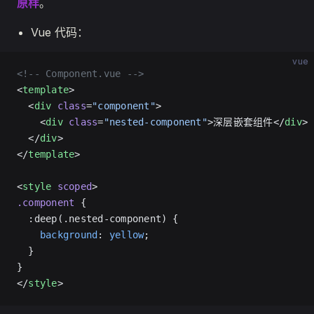
原样
。
Vue 代码：
vue
<!-- Component.vue -->
<
template
>
  <
div
 class
=
"component"
>
    <
div
 class
=
"nested-component"
>深层嵌套组件</
div
>
  </
div
>
</
template
>
<
style
 scoped
>
.component
 {
  :deep(.nested-component) {
    background
: 
yellow
;
  }
}
</
style
>