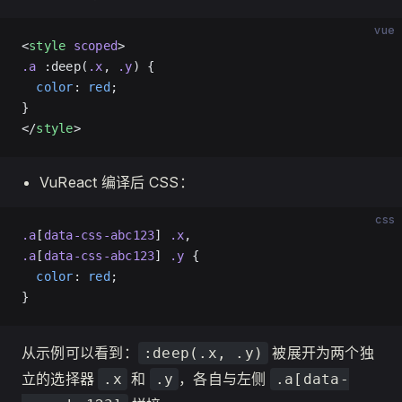
vue
<
style
 scoped
>
.a
 :deep(
.x
, 
.y
) {
  color
: 
red
;
}
</
style
>
VuReact 编译后 CSS：
css
.a
[
data-css-abc123
] 
.x
,
.a
[
data-css-abc123
] 
.y
 {
  color
: 
red
;
}
从示例可以看到：
被展开为两个独
:deep(.x, .y)
立的选择器
和
，各自与左侧
.x
.y
.a[data-