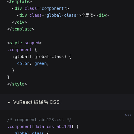
<
template
>
  <
div
 class
=
"component"
>
    <
div
 class
=
"global-class"
>全局类</
div
>
  </
div
>
</
template
>
<
style
 scoped
>
.component
 {
  :global(.global-class) {
    color
: 
green
;
  }
}
</
style
>
VuReact 编译后 CSS：
css
/* component-abc123.css */
.component
[
data-css-abc123
] {
  .
global-class
 {