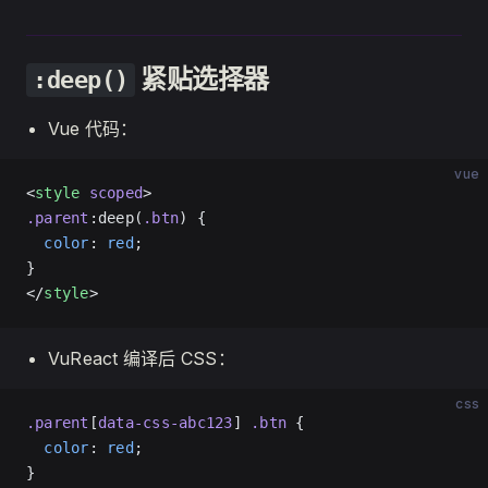
紧贴选择器
:deep()
Vue 代码：
vue
<
style
 scoped
>
.parent
:deep(
.btn
) {
  color
: 
red
;
}
</
style
>
VuReact 编译后 CSS：
css
.parent
[
data-css-abc123
] 
.btn
 {
  color
: 
red
;
}