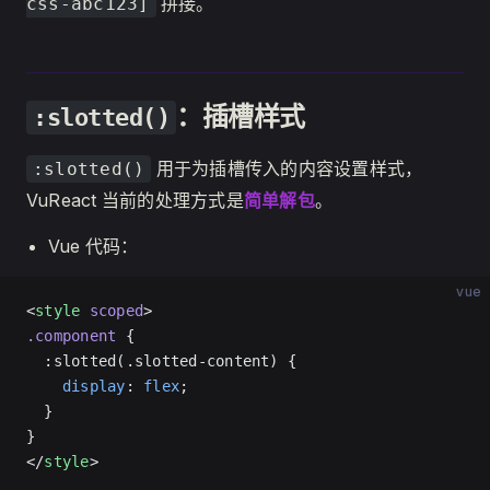
拼接。
css-abc123]
：插槽样式
:slotted()
用于为插槽传入的内容设置样式，
:slotted()
VuReact 当前的处理方式是
简单解包
。
Vue 代码：
vue
<
style
 scoped
>
.component
 {
  :slotted(.slotted-content) {
    display
: 
flex
;
  }
}
</
style
>