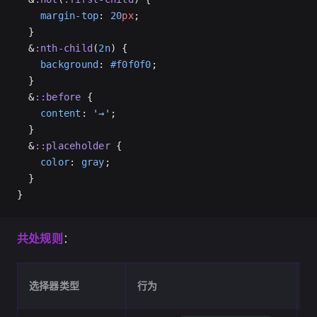
    margin-top
: 
20
px
;
  }
  &
:nth-child
(
2n
) {
    background
: 
#f0f0f0
;
  }
  &
::before
 {
    content
: 
'→'
;
  }
  &
::placeholder
 {
    color
: 
gray
;
  }
}
共处规则
：
s
选择器类型
行为