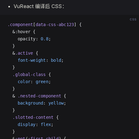
VuReact 编译后 CSS：
css
.component
[
data-css-abc123
] {
  &:hover {
    opacity: 
0.8
;
  }
  &
.active
 {
    font-weight
: 
bold
;
  }
  .global-class
 {
    color
: 
green
;
  }
  & 
.nested-component
 {
    background
: 
yellow
;
  }
  .slotted-content
 {
    display
: 
flex
;
  }
  &
:not
(
:first-child
) {