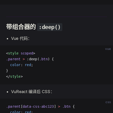
带组合器的
:deep()
Vue 代码：
vue
<
style
 scoped
>
.parent
 >
 :deep(
.btn
) {
  color
: 
red
;
}
</
style
>
VuReact 编译后 CSS：
css
.parent
[
data-css-abc123
] 
>
 .btn
 {
  color
: 
red
;