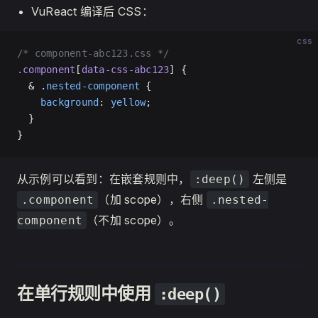
VuReact 编译后 CSS：
css
/* component-abc123.css */
.component
[
data-css-abc123
] {
  & .
nested-component
 {
    background
: 
yellow
;
  }
}
从示例可以看到：在嵌套规则中，
左侧是
:deep()
（加 scope），右侧
.component
.nested-
（不加 scope）。
component
在单行规则中使用
:deep()