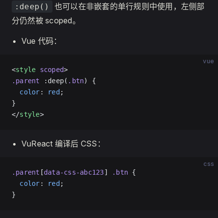
也可以在非嵌套的单行规则中使用，左侧部
:deep()
分仍然被 scoped。
Vue 代码：
vue
<
style
 scoped
>
.parent
 :deep(
.btn
) {
  color
: 
red
;
}
</
style
>
VuReact 编译后 CSS：
css
.parent
[
data-css-abc123
] 
.btn
 {
  color
: 
red
;
}