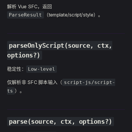
解析 Vue SFC，返回
（template/script/style）。
ParseResult
parseOnlyScript(source, ctx,
options?)
稳定性：
Low-level
仅解析非 SFC 脚本输入（
script-js/script-
）。
ts
parse(source, ctx, options?)