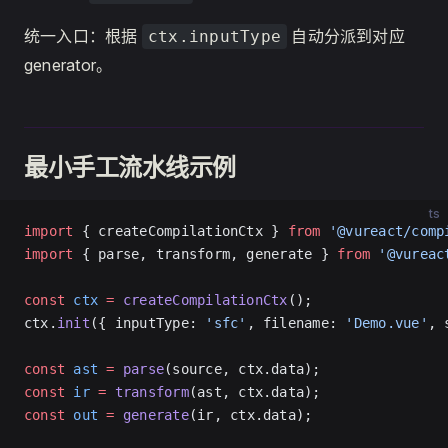
统一入口：根据
自动分派到对应
ctx.inputType
generator。
最小手工流水线示例
ts
import
 { createCompilationCtx } 
from
 '@vureact/comp
import
 { parse, transform, generate } 
from
 '@vureac
const
 ctx
 =
 createCompilationCtx
();
ctx.
init
({ inputType: 
'sfc'
, filename: 
'Demo.vue'
, 
const
 ast
 =
 parse
(source, ctx.data);
const
 ir
 =
 transform
(ast, ctx.data);
const
 out
 =
 generate
(ir, ctx.data);